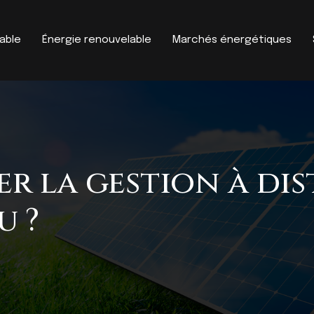
able
Énergie renouvelable
Marchés énergétiques
r la gestion à dis
u ?