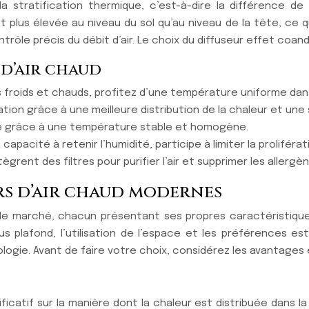
 la stratification thermique, c’est-à-dire la différence d
lus élevée au niveau du sol qu’au niveau de la tête, ce qui
rôle précis du débit d’air. Le choix du diffuseur effet coa
 d’air chaud
nts froids et chauds, profitez d’une température uniforme da
ion grâce à une meilleure distribution de la chaleur et une 
re grâce à une température stable et homogène.
apacité à retenir l’humidité, participe à limiter la proliféra
grent des filtres pour purifier l’air et supprimer les allergèn
urs d’air chaud modernes
ur le marché, chacun présentant ses propres caractéristique
us plafond, l’utilisation de l’espace et les préférences e
logie. Avant de faire votre choix, considérez les avantages 
ficatif sur la manière dont la chaleur est distribuée dans la