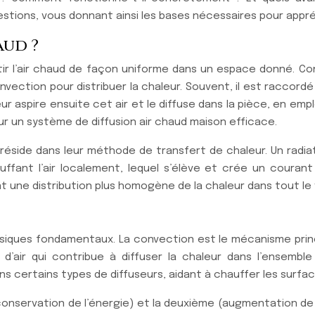
tions, vous donnant ainsi les bases nécessaires pour appréhe
aud ?
rtir l’air chaud de façon uniforme dans un espace donné. Co
convection pour distribuer la chaleur. Souvent, il est rac
seur aspire ensuite cet air et le diffuse dans la pièce, en em
ur un système de diffusion air chaud maison efficace.
 réside dans leur méthode de transfert de chaleur. Un radi
ant l’air localement, lequel s’élève et crée un courant d’
nt une distribution plus homogène de la chaleur dans tout le 
physiques fondamentaux. La convection est le mécanisme prin
 d’air qui contribue à diffuser la chaleur dans l’ensembl
certains types de diffuseurs, aidant à chauffer les surfac
nservation de l’énergie) et la deuxième (augmentation de l