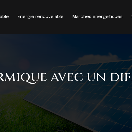
able
Énergie renouvelable
Marchés énergétiques
mique avec un diff